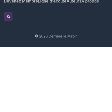
Devenez Membre
Ligne d'écoute
Auteurs
À propos
2026
Derrière le Miroir
.